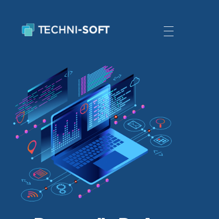
Techni Soft
Aplicaciones web y Apps