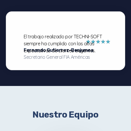
El trabajo realizado por TECHNI-SOFT
siempre ha cumplido con las altas
Fernando Gutierrez-Benjumea
expectativas de clientes exigentes.
Secretario General FIA Américas
Nuestro Equipo