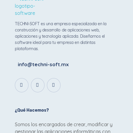
Techni Soft
Aplicaciones web y Apps
TECHNI-SOFT es una empresa especializada en la
construcción y desarrollo de aplicaciones web,
aplicaciones y tecnología aplicada. Diseñamos el
software ideal para tu empresa en distintas
plataformas.
info@techni-soft.mx
¿Qué Hacemos?
Somos los encargados de crear, modificar y
gestionar las aplicaciones informáticas con