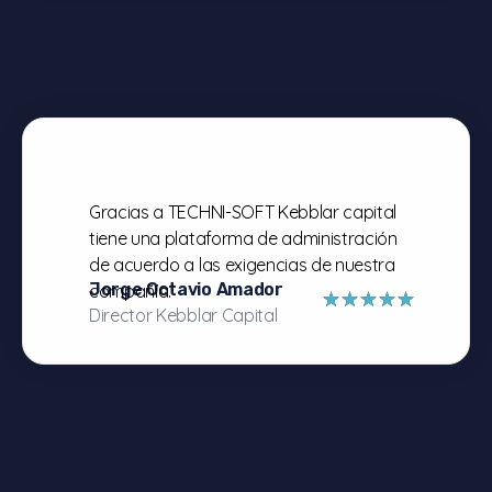
Gracias a TECHNI-SOFT Kebblar capital
tiene una plataforma de administración
de acuerdo a las exigencias de nuestra
Jorge Octavio Amador
compañía.
Director Kebblar Capital