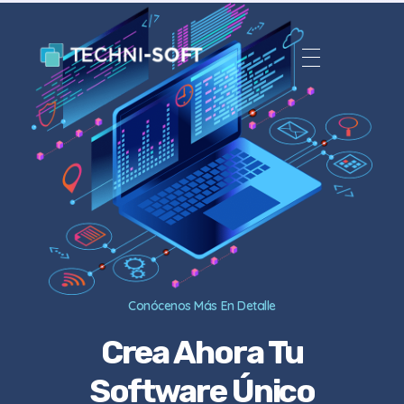
Techni Soft
Aplicaciones web y Apps
Conócenos Más En Detalle
Crea Ahora Tu
Software Único